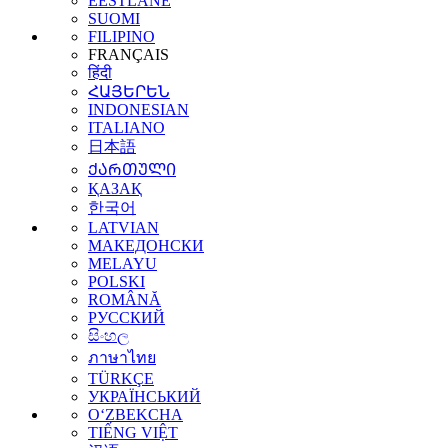
EESTLANE
SUOMI
FILIPINO
FRANÇAIS
हिंदी
ՀԱՅԵՐԵՆ
INDONESIAN
ITALIANO
日本語
ᲥᲐᲠᲗᲣᲚᲘ
ҚАЗАҚ
한국어
LATVIAN
МАКЕДОНСКИ
MELAYU
POLSKI
ROMÂNĂ
РУССКИЙ
සිංහල
ภาษาไทย
TÜRKÇE
УКРАЇНСЬКИЙ
O‘ZBEKCHA
TIẾNG VIỆT