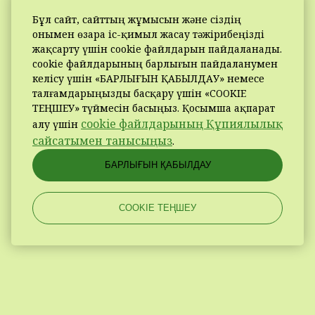
Бұл сайт, сайттың жұмысын және сіздің
онымен өзара іс-қимыл жасау тәжірибеңізді
жақсарту үшін cookie файлдарын пайдаланады.
cookie файлдарының барлығын пайдаланумен
келісу үшін «БАРЛЫҒЫН ҚАБЫЛДАУ» немесе
талғамдарыңызды басқару үшін «COOKIE
ТЕҢШЕУ» түймесін басыңыз. Қосымша ақпарат
cookie файлдарының Құпиялылық
алу үшін
сайсатымен танысыңыз
.
БАРЛЫҒЫН ҚАБЫЛДАУ
COOKIE ТЕҢШЕУ