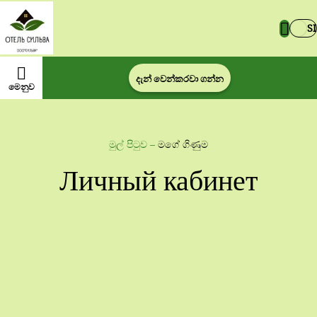
SI
දැන් වෙන්කරවා ගන්න
මෙනුව
මුල් පිටුව
–
මගේ ගිණුම
Личный кабинет