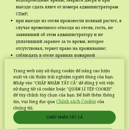
выезде сдать ключ от номера администраторам
СПиР;
при выезде из отеля произвести полный расчет, в
случае временного отъезда из отеля, гость, не
заявивший об этом администратору и не
уплативший заранее за то время, которое
отсутствовал, теряет право на проживание;
соблюдать в отеле правила пожарной
безопасности;
оповестить сотрудников отеля о своих гостях, если
Trang web này sử dụng cookie để nâng cao hiệu
они остаются после 23:00 и произвести за них
suất và cải thiện trải nghiệm người dùng của bạn.
Nhấp vào "CHẤP NHẬN TẤT CẢ" để đồng ý với việc
оплату;
sử dụng tất cả cookie hoặc "QUẢN LÍ TỆP COOKIE"
соблюдать настоящие Правила проживания и
để tùy chỉnh tùy chọn của bạn. Để biết thêm thông
внутреннего распорядка отеля;
Chính sách Cookie
tin, vui lòng đọc qua
của
нести ответственность за жизнь и здоровье
chúng tôi.
несовершеннолетних детей, которые проживают
вместе с ним в номере, не оставлять детей без
CHẤP NHẬN TẤT CẢ
присмотра;