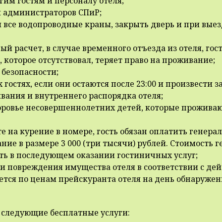
гим гостям и персоналу отеля;
я администраторов СПиР;
и все водопроводные краны, закрыть дверь и при выез
ый расчет, в случае временного отъезда из отеля, го
, которое отсутствовал, теряет право на проживание;
 безопасности;
 гостях, если они остаются после 23:00 и произвести з
ания и внутреннего распорядка отеля;
оровье несовершеннолетних детей, которые проживают
те на курение в номере, гость обязан оплатить гене
ние в размере 3 000 (три тысячи) рублей. Стоимость
зать в последующем оказании гостиничных услуг;
ли повреждения имущества отеля в соответствии с д
тся по ценам прейскуранта отеля на день обнаружен
 следующие бесплатные услуги: