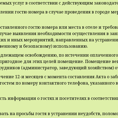
ляемых услуг в соответствии с действующим законода
авлении гостю номера в случае проведения в городе м
оставленного гостю номера или места в отеле и треб
случае выявления необходимости осуществления в з
их и иных мероприятий, направленных на устранени
венному и безопасному) использованию.
 подлежащем освобождению, по истечении оплаченног
 пригодное для этих целей помещение. Помещение ве
рудников (администратор, заведующий хозяйством) о
ечение 12-и месяцев с момента составления Акта о за
 гостем по номеру контактного телефона, указанного 
ть информации о гостях и посетителях в соответстви
вать на просьбы гостя в устранении неудобств, полом