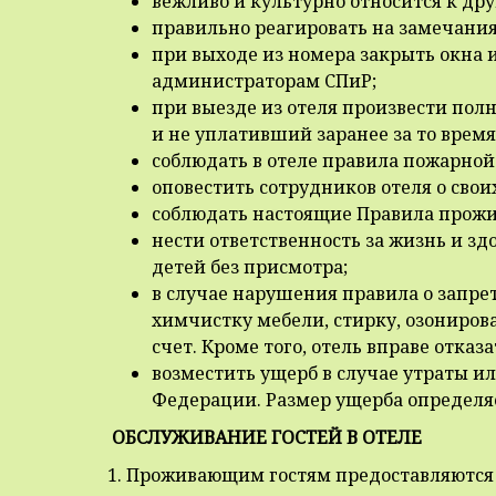
вежливо и культурно относится к дру
правильно реагировать на замечани
при выходе из номера закрыть окна 
администраторам СПиР;
при выезде из отеля произвести полн
и не уплативший заранее за то время
соблюдать в отеле правила пожарной
оповестить сотрудников отеля о своих
соблюдать настоящие Правила прожив
нести ответственность за жизнь и зд
детей без присмотра;
в случае нарушения правила о запре
химчистку мебели, стирку, озонирова
счет. Кроме того, отель вправе отка
возместить ущерб в случае утраты и
Федерации. Размер ущерба определяе
ОБСЛУЖИВАНИЕ ГОСТЕЙ В ОТЕЛЕ
1. Проживающим гостям предоставляются