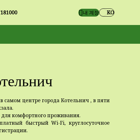
7181000
내 계정
KO
отельнич
в самом центре города Котельнич , в пяти
зала.
я для комфортного проживания.
платный быстрый Wi-Fi, круглосуточное
гистрации.