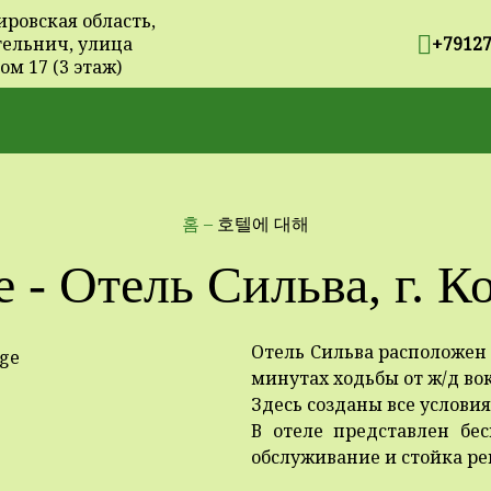
ировская область,
тельнич, улица
+7912
ом 17 (3 этаж)
홈
–
호텔에 대해
е - Отель Сильва, г. К
Отель Сильва расположен 
минутах ходьбы от ж/д вок
Здесь созданы все услови
В отеле представлен бес
обслуживание и стойка ре