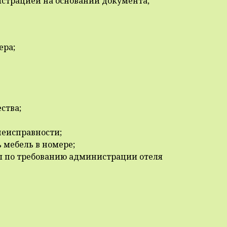
истрацией на основании документа,
ера;
ства;
неисправности;
мебель в номере;
ны по требованию администрации отеля