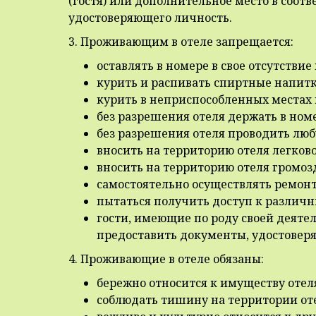
(гостя) или дополнительное место в соо
удостоверяющего личность.
3. Проживающим в отеле запрещается:
оставлять в номере в свое отсутстви
курить и распивать спиртные напитк
курить в неприспособленных местах 
без разрешения отеля держать в ном
без разрешения отеля проводить люб
вносить на территорию отеля легко
вносить на территорию отеля громозд
самостоятельно осуществлять ремонт 
пытаться получить доступ к различ
гости, имеющие по роду своей деяте
предоставить документы, удостовер
4. Проживающие в отеле обязаны:
бережно относится к имуществу отел
соблюдать тишину на территории отел