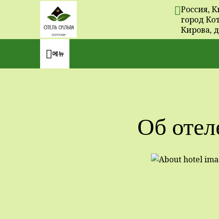
Россия, К
город Ко
Кирова, д
메뉴
Об отел