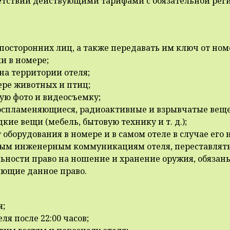
тветствии действующими тарифами с обязательной рег
е посторонних лиц, а также передавать им ключ от ном
и в номере;
на территории отеля;
ере животных и птиц;
ую фото и видеосъемку;
воспламеняющиеся, радиоактивные и взрывчатые веще
кие вещи (мебель, бытовую технику и т. д.);
оборудования в номере и в самом отеле в случае его 
ным инженерным коммуникациям отеля, переставлять 
льности право на ношение и хранение оружия, обяза
яющие данное право.
я;
я после 22:00 часов;