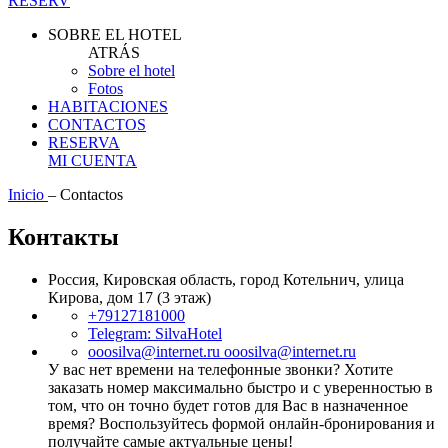
RESERV
SOBRE EL HOTEL
ATRÁS
Sobre el hotel
Fotos
HABITACIONES
CONTACTOS
RESERVA
MI CUENTA
Inicio
–
Contactos
Контакты
Россия, Кировская область, город Котельнич, улица
Кирова, дом 17 (3 этаж)
+79127181000
Telegram:
SilvaHotel
ooosilva@internet.ru
ooosilva@internet.ru
У вас нет времени на телефонные звонки? Хотите
заказать номер максимально быстро и с уверенностью в
том, что он точно будет готов для Вас в назначенное
время? Воспользуйтесь формой онлайн-бронирования и
получайте самые актуальные цены!