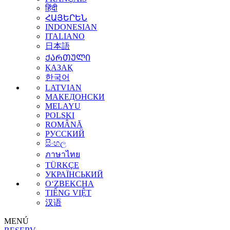
हिंदी
ՀԱՅԵՐԵՆ
INDONESIAN
ITALIANO
日本語
ᲥᲐᲠᲗᲣᲚᲘ
ҚАЗАҚ
한국어
LATVIAN
МАКЕДОНСКИ
MELAYU
POLSKI
ROMÂNĂ
РУССКИЙ
සිංහල
ภาษาไทย
TÜRKÇE
УКРАЇНСЬКИЙ
O‘ZBEKCHA
TIẾNG VIỆT
汉语
MENÚ