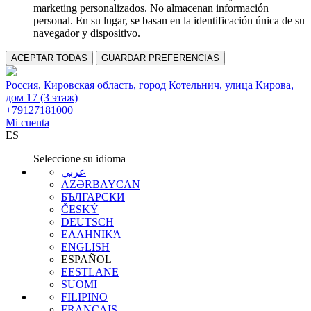
marketing personalizados. No almacenan información
personal. En su lugar, se basan en la identificación única de su
navegador y dispositivo.
ACEPTAR TODAS
GUARDAR PREFERENCIAS
Россия, Кировская область, город Котельнич, улица Кирова,
дом 17 (3 этаж)
+79127181000
Mi cuenta
ES
Seleccione su idioma
عربي
AZƏRBAYCAN
БЪЛГАРСКИ
ČESKÝ
DEUTSCH
ΕΛΛΗΝΙΚΆ
ENGLISH
ESPAÑOL
EESTLANE
SUOMI
FILIPINO
FRANÇAIS