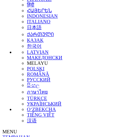
हिंदी
ՀԱՅԵՐԵՆ
INDONESIAN
ITALIANO
日本語
ᲥᲐᲠᲗᲣᲚᲘ
ҚАЗАҚ
한국어
LATVIAN
МАКЕДОНСКИ
MELAYU
POLSKI
ROMÂNĂ
РУССКИЙ
සිංහල
ภาษาไทย
TÜRKÇE
УКРАЇНСЬКИЙ
O‘ZBEKCHA
TIẾNG VIỆT
汉语
MENU