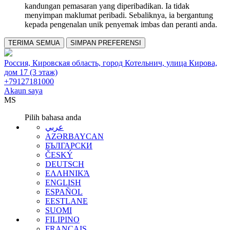
kandungan pemasaran yang diperibadikan. Ia tidak
menyimpan maklumat peribadi. Sebaliknya, ia bergantung
kepada pengenalan unik penyemak imbas dan peranti anda.
TERIMA SEMUA
SIMPAN PREFERENSI
Россия, Кировская область, город Котельнич, улица Кирова,
дом 17 (3 этаж)
+79127181000
Akaun saya
MS
Pilih bahasa anda
عربي
AZƏRBAYCAN
БЪЛГАРСКИ
ČESKÝ
DEUTSCH
ΕΛΛΗΝΙΚΆ
ENGLISH
ESPAÑOL
EESTLANE
SUOMI
FILIPINO
FRANÇAIS